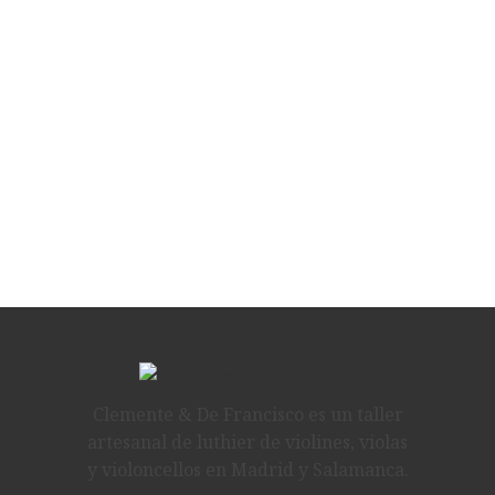
Clemente & De Francisco es un taller
artesanal de luthier de violines, violas
y violoncellos en Madrid y Salamanca.