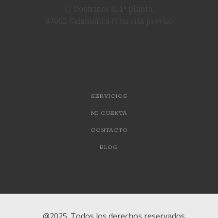
C/ Doctrinos 8, 1ª planta,
37002 Salamanca (Con cita previa)
INFORMACIÓN
SERVICIOS
MI CUENTA
CONTACTO
BLOG
@2025. Todos los derechos reservados