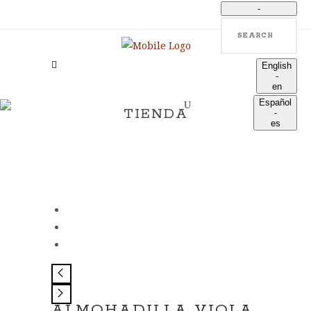
-
Search
language
English
-
en
Español
TIENDA
-
es
ALMOHADILLA VIOLA