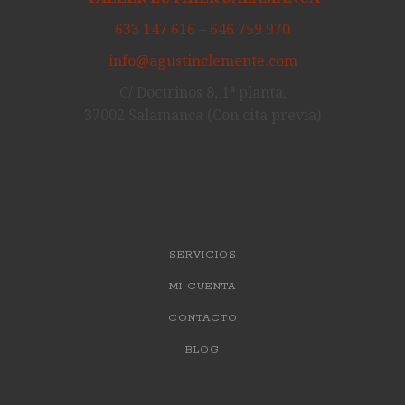
633 147 616
–
646 759 970
info@agustinclemente.com
C/ Doctrinos 8, 1ª planta,
37002 Salamanca (Con cita previa)
INFORMACIÓN
SERVICIOS
MI CUENTA
CONTACTO
BLOG