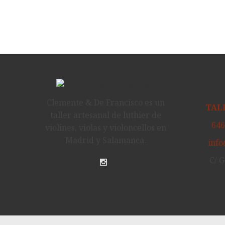
Clemente & De Francisco es un
TAL
taller artesanal de luthier de
646
violines, violas y violoncellos en
Madrid y Salamanca.
inf
C/ 