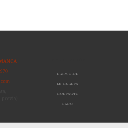
AMANCA
INFORMACIÓN
 970
SERVICIOS
.com
MI CUENTA
nta,
CONTACTO
 previa)
BLOG