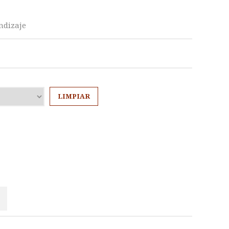
O
ndizaje
ngo
cios:
de
LIMPIAR
00€
ta
00€