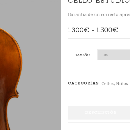
CELLO ESTUDI
Garantía de un correcto apre
Ra
1.300
€
-
1.500
€
de
pre
des
TAMAÑO
1.3
has
1.5
Cellos
,
Niños
CATEGORÍAS
DESCRIPCIÓN