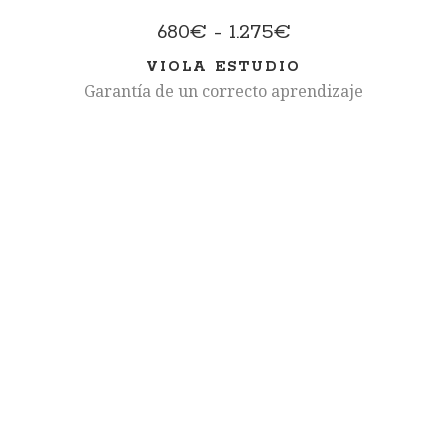
Rango
680
€
-
1.275
€
de
VIOLA ESTUDIO
precios:
Garantía de un correcto aprendizaje
desde
680€
hasta
1.275€