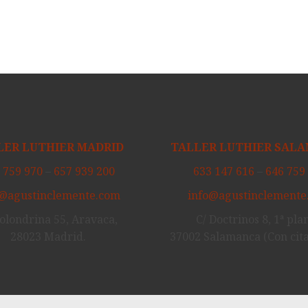
LER LUTHIER MADRID
TALLER LUTHIER SAL
 759 970
–
657 939 200
633 147 616
–
646 759
o@agustinclemente.com
info@agustinclemente
Golondrina 55, Aravaca,
C/ Doctrinos 8, 1ª pla
28023 Madrid.
37002 Salamanca (Con cita