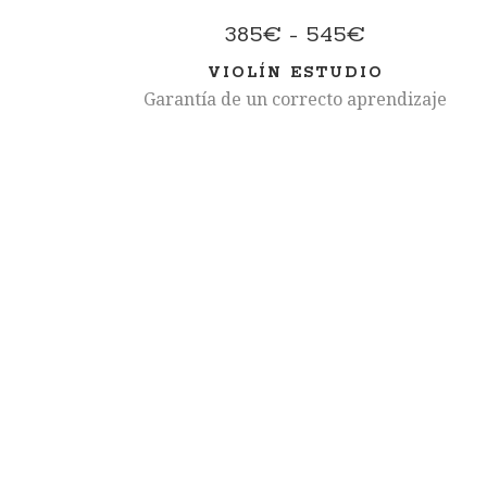
Rango
385
€
-
545
€
de
VIOLÍN ESTUDIO
precios:
Garantía de un correcto aprendizaje
desde
385€
hasta
545€