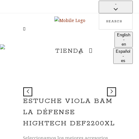
-
Search
language
English
-
en
TIENDA
Español
-
es
ESTUCHE VIOLA BAM
LA DÉFENSE
HIGHTECH DEF2200XL
Seleccionamos los mejores accesorios