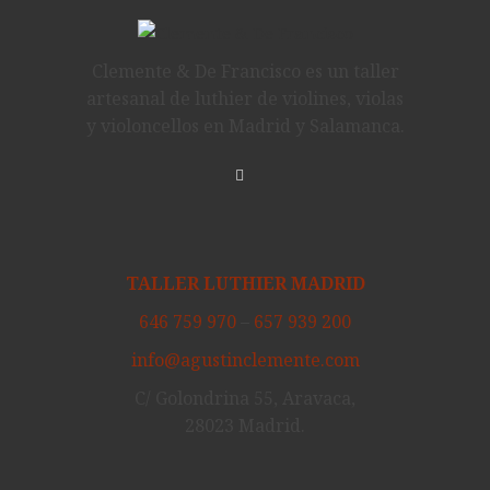
Clemente & De Francisco es un taller
artesanal de luthier de violines, violas
y violoncellos en Madrid y Salamanca.
TALLER LUTHIER MADRID
646 759 970
–
657 939 200
info@agustinclemente.com
C/ Golondrina 55, Aravaca,
28023 Madrid.