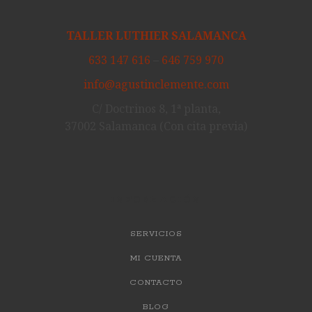
TALLER LUTHIER SALAMANCA
633 147 616
–
646 759 970
info@agustinclemente.com
C/ Doctrinos 8, 1ª planta,
37002 Salamanca (Con cita previa)
INFORMACIÓN
SERVICIOS
MI CUENTA
CONTACTO
BLOG