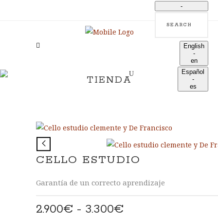
-
Search
language
English
-
en
Español
TIENDA
-
es
CELLO ESTUDIO
Garantía de un correcto aprendizaje
Rango
2.900
€
-
3.300
€