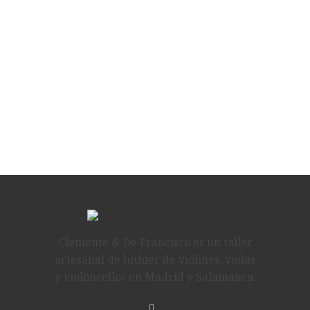
Clemente & De Francisco es un taller
artesanal de luthier de violines, violas
y violoncellos en Madrid y Salamanca.