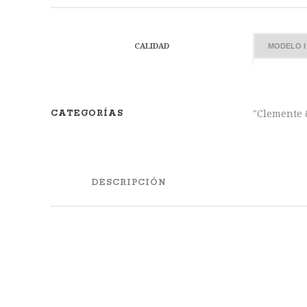
de
precios:
desde
CALIDAD
2.900€
hasta
3.300€
"Clemente 
CATEGORÍAS
DESCRIPCIÓN